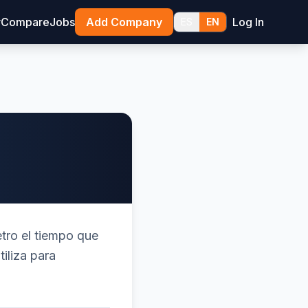
y
Compare
Jobs
Add Company
Log In
ES
EN
tro el tiempo que
iliza para