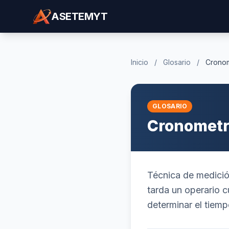
ASETEMYT
Inicio
/
Glosario
/
Cronom
GLOSARIO
Cronometra
Técnica de medició
tarda un operario c
determinar el tiem