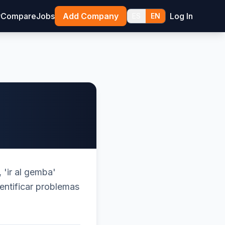
y
Compare
Jobs
Add Company
Log In
ES
EN
 'ir al gemba'
dentificar problemas