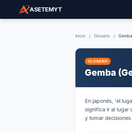
ASETEMYT
Inicio
/
Glosario
/
Gemba
GLOSARIO
Gemba (G
En japonés, 'el lug
significa ir al lug
y tomar decisiones