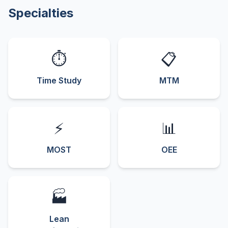
Specialties
⏱️
📋
Time Study
MTM
⚡
📊
MOST
OEE
🏭
Lean